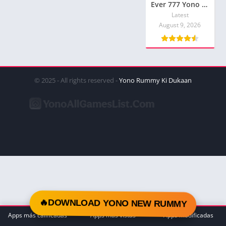
Ever 777 Yono Apk Download – Get 50 Bonus
Latest
August 9, 2026
© 2025 - All rights reserved -
Yono Rummy Ki Dukaan
🔥
DOWNLOAD YONO NEW RUMMY
Apps más calificadas
Apps más vistas
Apps modificadas