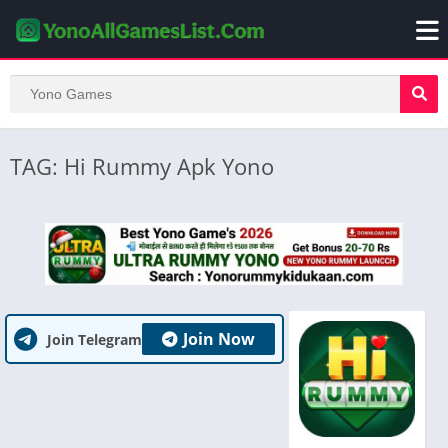
TAG: Hi Rummy Apk Yono
Join Now
Join Telegram