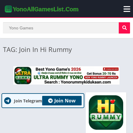
TAG: Join In Hi Rummy
Join Now
Join Telegram