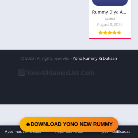
Rummy Diya Apk Download Get 50 Bonus Free All Rummy App
Latest
August 8, 2026
© 2025 - All rights reserved -
Yono Rummy Ki Dukaan
🔥
DOWNLOAD YONO NEW RUMMY
Apps más calificadas
Apps más vistas
Apps modificadas