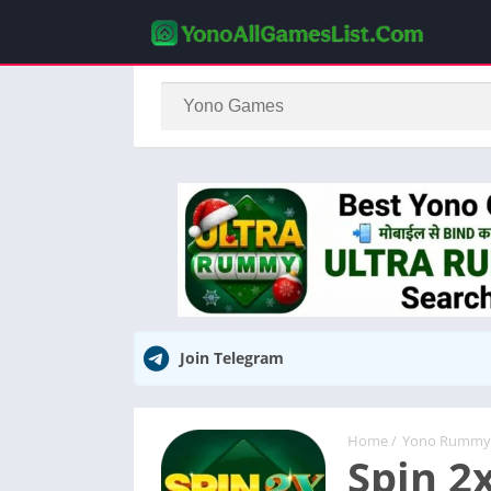
Join Telegram
Home
/
Yono Rummy 
Spin 2