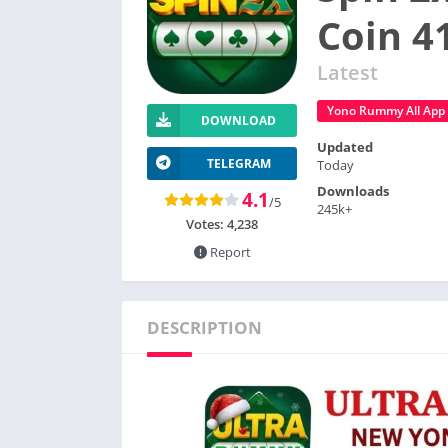
Coin 4
Latest
Yono Rummy All App
DOWNLOAD
Updated
TELEGRAM
Today
Downloads
4.1
/5
245k+
Votes:
4,238
Report
DESCRIPTION