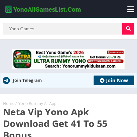
Join Now
Join Telegram
Home
/
Yono Rummy All App
Neta Vip Yono Apk
Download Get 41 To 55
Bonus