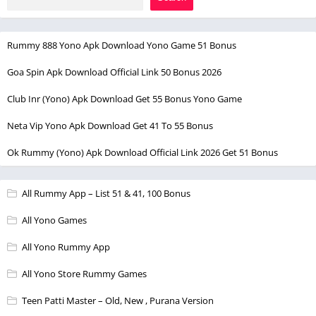
Rummy 888 Yono Apk Download Yono Game 51 Bonus
Goa Spin Apk Download Official Link 50 Bonus 2026
Club Inr (Yono) Apk Download Get 55 Bonus Yono Game
Neta Vip Yono Apk Download Get 41 To 55 Bonus
Ok Rummy (Yono) Apk Download Official Link 2026 Get 51 Bonus
All Rummy App – List 51 & 41, 100 Bonus
All Yono Games
All Yono Rummy App
All Yono Store Rummy Games
Teen Patti Master – Old, New , Purana Version