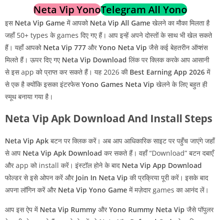
Neta Vip Yono
Telegram All Yono
इस
Neta Vip Game
में आपको
Neta Vip All Game
खेलने का मौका मिलता है
जहाँ 50+ types के games दिए गए हैं। आप इन्हें अपने दोस्तों के साथ भी खेल सकते
हैं। यहाँ आपको
Neta Vip 777
और
Yono Neta Vip
जैसे कई बेहतरीन ऑप्शंस
मिलते हैं। ऊपर दिए गए
Neta Vip Download
लिंक पर क्लिक करके आप आसानी
से इस app को प्राप्त कर सकते हैं। यह 2026 की
Best Earning App 2026
में
से एक है क्योंकि इसका इंटरफेस
Yono Games Neta Vip
खेलने के लिए बहुत ही
स्मूथ बनाया गया है।
Neta Vip Apk Download And Install Steps
Neta Vip Apk
बटन पर क्लिक करें। अब आप आधिकारिक साइट पर पहुँच जाएंगे जहाँ
से आप
Neta Vip Apk Download
कर सकते हैं। वहाँ “Download” बटन दबाएँ
और app को install करें। इंस्टॉल होने के बाद
Neta Vip App Download
फोल्डर से इसे ओपन करें और
Join In Neta Vip
की प्रक्रिया पूरी करें। इसके बाद
अपना लॉगिन करें और
Neta Vip Yono Game
में मज़ेदार games का आनंद लें।
आप इस ऐप में
Neta Vip Rummy
और
Yono Rummy Neta Vip
जैसे पॉपुलर