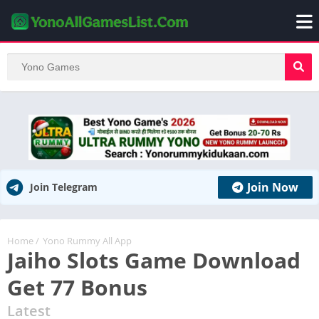
Join Now
Join Telegram
Home
/
Yono Rummy All App
Jaiho Slots Game Download
Get 77 Bonus
Latest