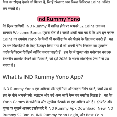
गेम्स का संग्रह देखने को मिलता है, जिन्हें खेलकर आप रियल डिजिटल Coins अर्जित
कर सकते हैं।
Ind Rummy Yono
मेरे प्रिय साथियों, IND Rummy में शामिल होने पर आपको 52 Coins तक का
शानदार Welcome Bonus प्राप्त होता है। सबसे अच्छी बात यह है कि आप इन प्राप्त
Coins का उपयोग Yono के किसी भी पसंदीदा गेम को खेलने के लिए कर सकते हैं। यह
ऐप उन खिलाड़ियों के लिए डिज़ाइन किया गया है जो अपनी गेमिंग स्किल्स का प्रदर्शन
करके डिजिटल रिवॉर्ड्स अर्जित करना चाहते हैं। इस ऐप में सुरक्षा और मनोरंजन का एक
बेहतरीन तालमेल देखने को मिलता है, जो इसे 2026 के सबसे लोकप्रिय ऐप्स में से एक
बनाता है।
What Is IND Rummy Yono App?
IND Rummy Yono एक अभिनव और प्रीमियम ऑनलाइन गेमिंग हब है, जहाँ एक ही
छत के नीचे आपको रमी, स्लॉट्स और कई अन्य लकी गेम्स का समावेश मिलता है। यह ऐप
Yono Games के भरोसेमंद और सुरक्षित नेटवर्क का एक अभिन्न अंग है। इंटरनेट और
गूगल पर यूज़र्स अक्सर इसके बारे में IND Rummy Apk Download, New IND
Rummy 52 Bonus, IND Rummy Yono Login, और Best Coin