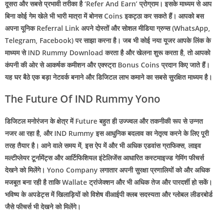
दूसरा और सबसे प्रभावी तरीका है ‘Refer And Earn’ प्रोग्राम। इसके माध्यम से आप
बिना कोई गेम खेले भी भारी मात्रा में बोनस Coins इकट्ठा कर सकते हैं। आपको बस
अपना यूनिक Referral Link अपने दोस्तों और सोशल मीडिया ग्रुप्स (WhatsApp,
Telegram, Facebook) पर साझा करना है। जब भी कोई नया यूजर आपके लिंक के
माध्यम से IND Rummy Download करता है और खेलना शुरू करता है, तो आपको
कंपनी की ओर से आकर्षक कमीशन और एक्स्ट्रा Bonus Coins प्रदान किए जाते हैं।
यह घर बैठे एक बड़ा नेटवर्क बनाने और डिजिटल लाभ कमाने का सबसे सुरक्षित माध्यम है।
The Future Of IND Rummy Yono
डिजिटल मनोरंजन के क्षेत्र में Future बहुत ही उज्ज्वल और तकनीकी रूप से उन्नत
नजर आ रहा है, और IND Rummy इस आधुनिक बदलाव का नेतृत्व करने के लिए पूरी
तरह तैयार है। आने वाले समय में, इस ऐप में और भी अधिक एडवांस ग्राफिक्स, लाइव
मल्टीप्लेयर टूर्नामेंट्स और आर्टिफिशियल इंटेलिजेंस आधारित कस्टमाइज्ड गेमिंग फीचर्स
देखने को मिलेंगे। Yono Company लगातार अपनी सुरक्षा प्रणालियों को और अधिक
मजबूत बना रही है ताकि Wallate ट्रांजेक्शन और भी अधिक तेज और पारदर्शी हो सकें।
भविष्य के अपडेट्स में खिलाड़ियों को विशेष वीआईपी क्लब सदस्यता और ग्लोबल लीडरबोर्ड
जैसे फीचर्स भी देखने को मिलेंगे।