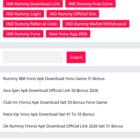
IND Rummy Download Link
IND Rummy Free Coins
IND Rummy Login
IND Rummy Official Site
IND Rummy Referral Code
IND Rummy Wallet Withdrawal
IND Rummy Yono
New Yono App 2026
Search
Rummy 888 Yono Apk Download Yono Game 51 Bonus
Goa Spin Apk Download Official Link 50 Bonus 2026
Club Inr (Yono) Apk Download Get 55 Bonus Yono Game
Neta Vip Yono Apk Download Get 41 To 55 Bonus
Ok Rummy (Yono) Apk Download Official Link 2026 Get 51 Bonus