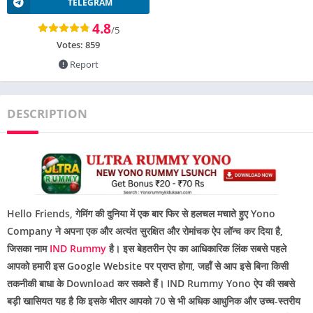
TELEGRAM
4.8
/5
Votes:
859
Report
DESCRIPTION
Hello Friends, गेमिंग की दुनिया में एक बार फिर से हलचल मचाते हुए Yono
Company ने अपना एक और अत्यंत सुरक्षित और रोमांचक ऐप लॉन्च कर दिया है,
जिसका नाम
IND Rummy
है। इस बेहतरीन ऐप का आधिकारिक लिंक सबसे पहले
आपको हमारी इस Google Website पर प्राप्त होगा, जहाँ से आप इसे बिना किसी
तकनीकी बाधा के Download कर सकते हैं। IND Rummy Yono ऐप की सबसे
बड़ी खासियत यह है कि इसके भीतर आपको 70 से भी अधिक आधुनिक और उच्च-स्तरीय