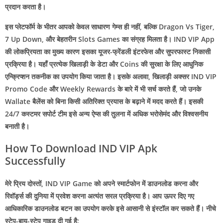
प्रदान करता है।
इस प्लेटफॉर्म के भीतर आपको केवल साधारण गेम्स ही नहीं, बल्कि Dragon Vs Tiger,
7 Up Down, और बेहतरीन Slots Games का संग्रह मिलता है। IND VIP App
की लोकप्रियता का मुख्य कारण इसका यूजर-फ्रेंडली इंटरफेस और सुपरफास्ट निकासी
प्रक्रिया है। यहाँ प्रत्येक खिलाड़ी के डेटा और Coins की सुरक्षा के लिए आधुनिक
एन्क्रिप्शन तकनीक का उपयोग किया जाता है। इसके अलावा, खिलाड़ी अक्सर IND VIP
Promo Code और Weekly Rewards के बारे में भी सर्च करते हैं, जो उनके
Wallate बैलेंस को बिना किसी अतिरिक्त प्रयास के बढ़ाने में मदद करते हैं। इसकी
24/7 कस्टमर सपोर्ट टीम इसे अन्य ऐप्स की तुलना में अधिक भरोसेमंद और विश्वसनीय
बनाती है।
How To Download IND VIP Apk
Successfully
मेरे प्रिय दोस्तों, IND VIP Game को अपने स्मार्टफोन में डाउनलोड करना और
रिवॉर्ड्स की दुनिया में प्रवेश करना अत्यंत सरल प्रक्रिया है। आप ऊपर दिए गए
आधिकारिक डाउनलोड बटन का उपयोग करके इसे आसानी से इंस्टॉल कर सकते हैं। नीचे
स्टेप-बाय-स्टेप गाइड दी गई है: