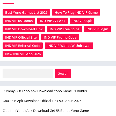
Best Yono Games List 2026
How To Play IND VIP Game
IND VIP 65 Bonus
IND VIP 777 Apk
IND VIP Apk
IND VIP Download Link
IND VIP Free Coins
IND VIP Login
IND VIP Official Site
IND VIP Promo Code
IND VIP Referral Code
IND VIP Wallet Withdrawal
New IND VIP App 2026
Search
Rummy 888 Yono Apk Download Yono Game 51 Bonus
Goa Spin Apk Download Official Link 50 Bonus 2026
Club Inr (Yono) Apk Download Get 55 Bonus Yono Game