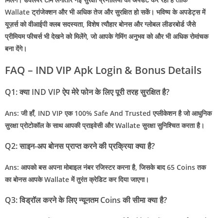
Wallate ट्रांजेक्शन और भी अधिक तेज और सुरक्षित हो सकें। भविष्य के अपडेट्स में
यूज़र्स को वीआईपी क्लब सदस्यता, विशेष त्यौहार बोनस और ग्लोबल लीडरबोर्ड जैसे
प्रीमियम फीचर्स भी देखने को मिलेंगे, जो आपके गेमिंग अनुभव को और भी अधिक रोमांचक
बना देंगे।
FAQ – IND VIP Apk Login & Bonus Details
Q1: क्या IND VIP ऐप मेरे फोन के लिए पूरी तरह सुरक्षित है?
Ans: जी हाँ, IND VIP एक 100% Safe And Trusted एप्लीकेशन है जो आधुनिक
सुरक्षा प्रोटोकॉल के साथ आपकी प्राइवेसी और Wallate सुरक्षा सुनिश्चित करता है।
Q2: साइन-अप बोनस प्राप्त करने की प्रक्रिया क्या है?
Ans: आपको बस अपना मोबाइल नंबर रजिस्टर करना है, जिसके बाद 65 Coins तक
का बोनस आपके Wallate में तुरंत क्रेडिट कर दिया जाएगा।
Q3: विड्रॉल करने के लिए न्यूनतम Coins की सीमा क्या है?