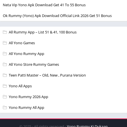
Neta Vip Yono Apk Download Get 41 To 55 Bonus
Ok Rummy (Yono) Apk Download Official Link 2026 Get 51 Bonus
All Rummy App – List 51 & 41, 100 Bonus
All Yono Games
All Yono Rummy App
All Yono Store Rummy Games
Teen Patti Master – Old, New , Purana Version
Yono All Apps
Yono Rummy 2026 App
Yono Rummy All App
© 2025 - All rights reserved -
Yono Rummy Ki Dukaan