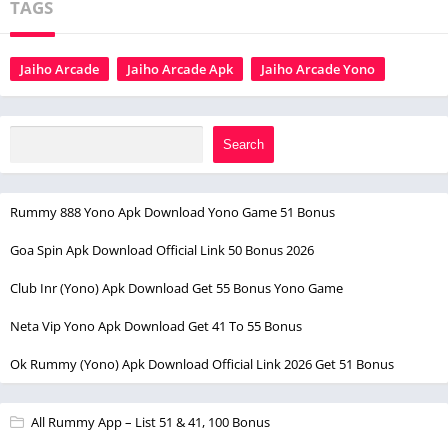
TAGS
Jaiho Arcade
Jaiho Arcade Apk
Jaiho Arcade Yono
Search
Rummy 888 Yono Apk Download Yono Game 51 Bonus
Goa Spin Apk Download Official Link 50 Bonus 2026
Club Inr (Yono) Apk Download Get 55 Bonus Yono Game
Neta Vip Yono Apk Download Get 41 To 55 Bonus
Ok Rummy (Yono) Apk Download Official Link 2026 Get 51 Bonus
All Rummy App – List 51 & 41, 100 Bonus