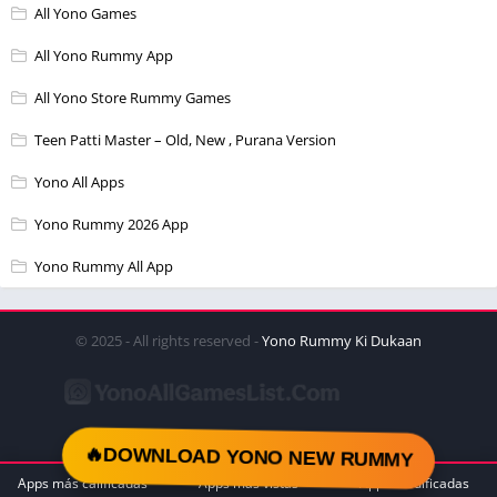
All Yono Games
All Yono Rummy App
All Yono Store Rummy Games
Teen Patti Master – Old, New , Purana Version
Yono All Apps
Yono Rummy 2026 App
Yono Rummy All App
© 2025 - All rights reserved -
Yono Rummy Ki Dukaan
DOWNLOAD YONO NEW RUMMY
🔥
Apps más calificadas
Apps más vistas
Apps modificadas