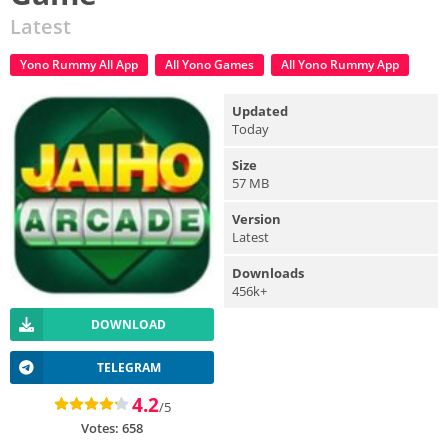
Latest
Yono Rummy All App
All Yono Games
All Yono Rummy App
Updated
Today
Size
57 MB
Version
Latest
Downloads
456k+
DOWNLOAD
TELEGRAM
4.2
/5
Votes:
658