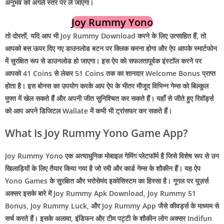
अनुभव को अगले स्तर पर ले जाएगा।
Joy Rummy Yono
तो दोस्तों, यदि आप भी Joy Rummy Download करने के लिए उत्साहित हैं, तो
आपको बस ऊपर दिए गए डाउनलोड बटन पर क्लिक करना होगा और ऐप आपके स्मार्टफोन
में सुरक्षित रूप से डाउनलोड हो जाएगा। इस ऐप को सफलतापूर्वक इंस्टॉल करने पर
आपको 41 Coins से लेकर 51 Coins तक का शानदार Welcome Bonus प्राप्त
होता है। इस बोनस का उपयोग करके आप ऐप के भीतर मौजूद विभिन्न गेम्स को बिल्कुल
मुफ्त में खेल सकते हैं और अपनी जीत सुनिश्चित कर सकते हैं। यहाँ से जीते हुए रिवॉर्ड्स
को आप अपने डिजिटल Wallate में कभी भी ट्रांसफर कर सकते हैं।
What Is Joy Rummy Yono Game App?
Joy Rummy Yono एक अत्याधुनिक मोबाइल गेमिंग प्लेटफॉर्म है जिसे विशेष रूप से उन
खिलाड़ियों के लिए तैयार किया गया है जो रमी और कार्ड गेम्स के शौकीन हैं। यह ऐप
Yono Games के सुरक्षित और भरोसेमंद इकोसिस्टम का हिस्सा है। गूगल पर यूज़र्स
अक्सर इसके बारे में Joy Rummy Apk Download, Joy Rummy 51
Bonus, Joy Rummy Luck, और Joy Rummy App जैसे कीवर्ड्स के माध्यम से
सर्च करते हैं। इसके अलावा, इंडिफन और टीम पट्टी के शौकीन लोग अक्सर Indifun