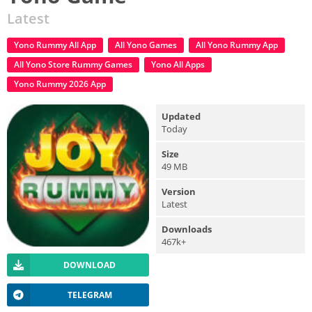
Latest
Yono Rummy All App
All Yono Games
All Yono Rummy App
All Yono Store Rummy Games
Yono All Apps
Yono Rummy 2026 App
Updated
Today
Size
49 MB
Version
Latest
Downloads
467k+
DOWNLOAD
TELEGRAM