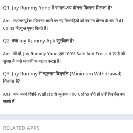
Q1: Joy Rummy Yono में साइन-अप बोनस कितना मिलता है?
Ans: सफलतापूर्वक रजिस्टर करने पर नए खिलाड़ियों को स्वागत बोनस के रूप में 41
Coins बिल्कुल मुफ्त मिलते हैं।
Q2: क्या Joy Rummy Apk सुरक्षित है?
Ans: जी हाँ, Joy Rummy Yono एक 100% Safe And Trusted ऐप है जो
सुरक्षा के कड़े मानकों का पालन करता है।
Q3: Joy Rummy में न्यूनतम विड्रॉल (Minimum Withdrawal)
कितना है?
Ans: आप अपने रिवॉर्ड Wallate से न्यूनतम 100 Coins होते ही उन्हें विड्रॉल कर
सकते हैं।
RELATED APPS