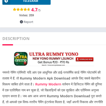
TELEGRAM
4.7
/5
Votes:
359
Report
DESCRIPTION
नमस्ते गेमिंग प्रेमियों! यदि आप एक आधुनिक और हाई-परफॉर्मेंस कार्ड गेमिंग प्लेटफॉर्म की
तलाश में हैं, तो
Rummy Modern Apk Download
आपके लिए सबसे बेहतरीन
विकल्प साबित होने वाला है।
Rummy Modern
वर्तमान में डिजिटल गेमिंग की दुनिया
में एक प्रतिष्ठित नाम बन चुका है, जो खिलाड़ियों को एक सुरक्षित और प्रीमियम अनुभव
प्रदान करता है। जब आप आज अपना
Rummy Modern Download
पूरा करते
हैं, तो आपको एक विश्व-स्तरीय गेमिंग इंटरफेस मिलता है, जहाँ अपनी स्किल्स और रणनीति