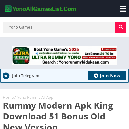
Join Now
Join Telegram
Home
/
Yono Rummy All App
Rummy Modern Apk King
Download 51 Bonus Old
New Version