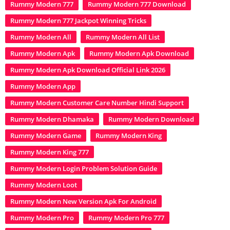
Rummy Modern 777
Rummy Modern 777 Download
Rummy Modern 777 Jackpot Winning Tricks
Rummy Modern All
Rummy Modern All List
Rummy Modern Apk
Rummy Modern Apk Download
Rummy Modern Apk Download Official Link 2026
Rummy Modern App
Rummy Modern Customer Care Number Hindi Support
Rummy Modern Dhamaka
Rummy Modern Download
Rummy Modern Game
Rummy Modern King
Rummy Modern King 777
Rummy Modern Login Problem Solution Guide
Rummy Modern Loot
Rummy Modern New Version Apk For Android
Rummy Modern Pro
Rummy Modern Pro 777