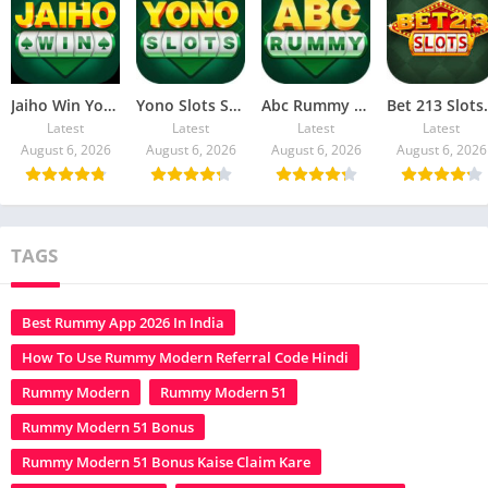
Jaiho Win Yono App Download & 51 Bonus
Yono Slots Spin 777 Real Coin App
Abc Rummy All Games 51 Bonus 2026
Bet 213 Slots (Yo
Latest
Latest
Latest
Latest
August 6, 2026
August 6, 2026
August 6, 2026
August 6, 2026
TAGS
Best Rummy App 2026 In India
How To Use Rummy Modern Referral Code Hindi
Rummy Modern
Rummy Modern 51
Rummy Modern 51 Bonus
Rummy Modern 51 Bonus Kaise Claim Kare