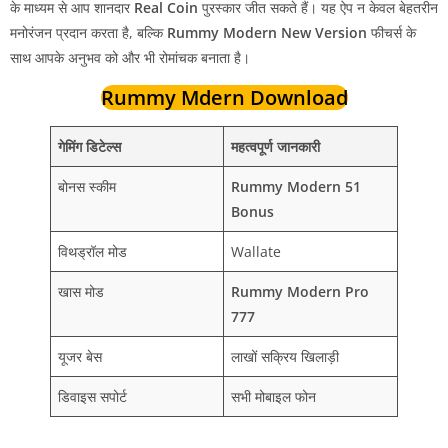
के माध्यम से आप शानदार
Real Coin
पुरस्कार जीत सकते हैं। यह ऐप न केवल बेहतरीन
मनोरंजन प्रदान करता है, बल्कि
Rummy Modern New Version
फीचर्स के
साथ आपके अनुभव को और भी रोमांचक बनाता है।
Rummy Mdern Download
गेमिंग डिटेल्स
महत्वपूर्ण जानकारी
बोनस स्कीम
Rummy Modern 51
Bonus
विथड्रॉल मोड
Wallate
खास मोड
Rummy Modern Pro
777
यूजर बेस
लाखों सक्रिय खिलाड़ी
डिवाइस सपोर्ट
सभी मोबाइल फोन