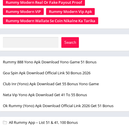
Rummy Modern Real Or Fake Payout Proof
Rummy Modern VIP
Rummy Modern Vip Apk
Rummy Modern Wallate Se Coin Nikalne Ka Tarika
Search
Rummy 888 Yono Apk Download Yono Game 51 Bonus
Goa Spin Apk Download Official Link 50 Bonus 2026
Club Inr (Yono) Apk Download Get 55 Bonus Yono Game
Neta Vip Yono Apk Download Get 41 To 55 Bonus
Ok Rummy (Yono) Apk Download Official Link 2026 Get 51 Bonus
All Rummy App – List 51 & 41, 100 Bonus