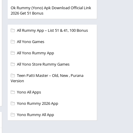
Ok Rummy (Yono) Apk Download Official Link
2026 Get 51 Bonus
All Rummy App – List 51 & 41, 100 Bonus
All Yono Games
All Yono Rummy App
All Yono Store Rummy Games
Teen Patti Master – Old, New , Purana
Version
Yono All Apps
Yono Rummy 2026 App
Yono Rummy All App