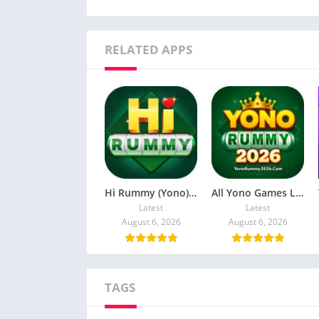
RELATED APPS
Hi Rummy (Yono) Apk Download Get 66 Bonus
All Yono Games List Download All Yono Store 51 To 100 & 500 Bonus
Latest
Latest
August 6, 2026
August 6, 2026
TAGS