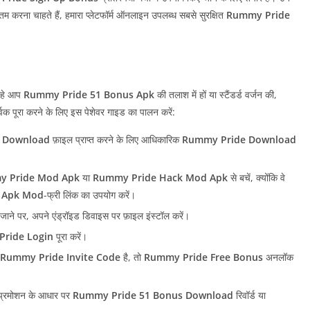
 करना चाहते हैं, हमारा प्लेटफॉर्म ऑनलाइन उपलब्ध सबसे सुरक्षित
Rummy Pride
ाहे आप
Rummy Pride 51 Bonus Apk
की तलाश में हों या स्टैंडर्ड वर्जन की,
वक पूरा करने के लिए इस पेशेवर गाइड का पालन करें:
n Download
फ़ाइल प्राप्त करने के लिए आधिकारिक
Rummy Pride Download
 Pride Mod Apk
या
Rummy Pride Hack Mod Apk
से बचें, क्योंकि वे
 Apk Mod
-फ्री लिंक का उपयोग करें।
 जाने पर, अपने एंड्रॉइड डिवाइस पर फ़ाइल इंस्टॉल करें।
ride Login
पूरा करें।
Rummy Pride Invite Code
है, तो
Rummy Pride Free Bonus
अनलॉक
 प्रमोशन के आधार पर
Rummy Pride 51 Bonus Download
रिवॉर्ड या