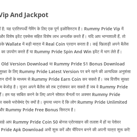
Vip And Jackpot
ं है; यह प्रतिस्पर्धी गेमिंग के लिए एक पूर्ण इकोसिस्टम है।
Rummy Pride Vip
में
र विशेष इवेंट एक्सेस सहित विशेष लाभ अनलॉक करते हैं। यदि आप भाग्यशाली हैं, तो
आपके
Wallate
में बड़ी मात्रा में
Real Coin
प्रदान करता है। कई खिलाड़ी अपने बैलेंस
का उपयोग करते हैं या
Rummy Pride Spin And Win
इवेंट में भाग लेते हैं।
 Old Version Download
या
Rummy Pride 51 Bonus Download
रक्षा के लिए
Rummy Pride Latest Version
पर बने रहने की अत्यधिक अनुशंसा
शन दोनों के माध्यम से
Rummy Pride Earn Coin
कर सकते हैं। जब वित्तीय सुरक्षा
म बेजोड़ है। यूजर अपने बैलेंस को तब ट्रांसफर कर सकते हैं जब वे
Rummy Pride
े हैं। हम यह साबित करने के लिए अपने सोशल चैनलों पर अक्सर
Rummy Pride
 सबसे भरोसेमंद ऐप क्यों है। कृपया ध्यान दें कि लोग
Rummy Pride Unlimited
ल और
Rummy Pride Free Bonus
सिस्टम है।
! चाहे आप
Rummy Pride Coin 50
बोनस प्रोत्साहन की तलाश में हों या पेशेवर
Pride Apk Download
अभी शुरू करें और चैंपियन बनने की अपनी यात्रा शुरू करें!