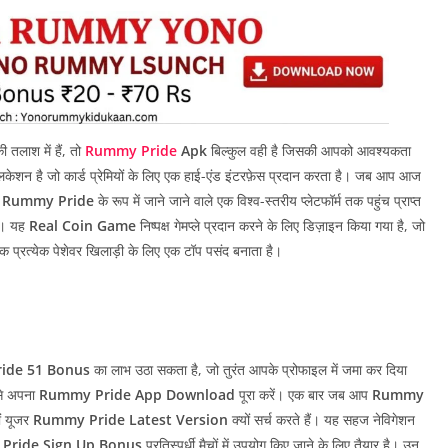
 तलाश में हैं, तो
Rummy Pride
Apk
बिल्कुल वही है जिसकी आपको आवश्यकता
प्लिकेशन है जो कार्ड प्रेमियों के लिए एक हाई-एंड इंटरफ़ेस प्रदान करता है। जब आप आज
l Rummy Pride
के रूप में जाने जाने वाले एक विश्व-स्तरीय प्लेटफॉर्म तक पहुंच प्राप्त
ैं। यह
Real Coin Game
निष्पक्ष गेमप्ले प्रदान करने के लिए डिज़ाइन किया गया है, जो
क प्रत्येक पेशेवर खिलाड़ी के लिए एक टॉप पसंद बनाता है।
ide 51 Bonus
का लाभ उठा सकता है, जो तुरंत आपके प्रोफाइल में जमा कर दिया
 से अपना
Rummy Pride App Download
पूरा करें। एक बार जब आप
Rummy
ों यूजर
Rummy Pride Latest Version
क्यों सर्च करते हैं। यह सहज नेविगेशन
Pride Sign Up Bonus
प्रतिस्पर्धी मैचों में उपयोग किए जाने के लिए तैयार है। उन