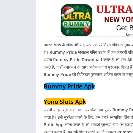
नमस्ते गेमिंग के शौकीनों! यदि आप एक प्रीमियम गेमिंग अनुभव की
है।
Rummy Pride
मोबाइल गेमिंग उद्योग में एक अग्रणी ए
अपना
Rummy Pride Download
करते हैं, तो आप
Al
करते हैं, जहाँ मनोरंजन के साथ अविश्वसनीय पुरस्कार मिलते ह
Rummy Pride
को डिजिटल पुरस्कार अर्जित करने के इच्छु
Rummy Pride Apk
Yono Slots Apk
अपनी यात्रा शुरू करने वाला प्रत्येक नया यूजर
Rummy Pr
जाता है। इसे सुरक्षित करने के लिए, बस हमारे सत्यापित लिंक
Pride App
लॉन्च करते हैं, तो आपको एहसास होगा कि हजार
प्रदान करता है, यह सुनिश्चित करते हुए कि आपका
Rummy 