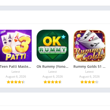
Teen Patti Master Apk Download 500 Bonus Free
Ok Rummy (Yono) Apk Download Official Link 2026 Get 51 Bonus
Rummy Golds 51 Bonus Download Apk Get Now
Latest
Latest
Latest
August 6, 2026
August 6, 2026
August 6, 2026