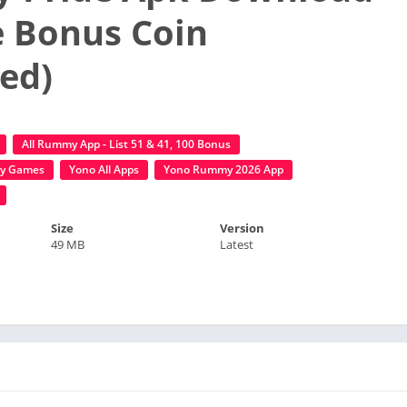
e Bonus Coin
ed)
All Rummy App - List 51 & 41, 100 Bonus
my Games
Yono All Apps
Yono Rummy 2026 App
Size
Version
49 MB
Latest