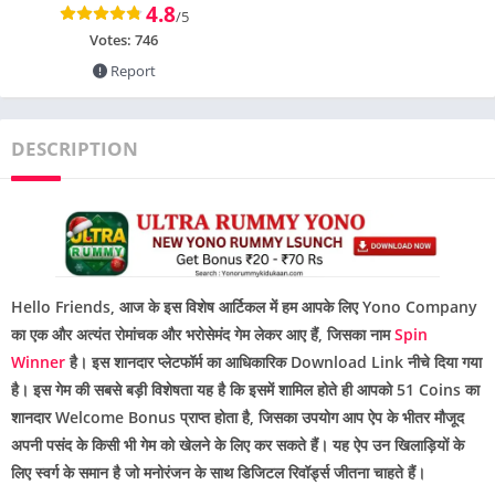
4.8
/5
Votes:
746
Report
DESCRIPTION
Hello Friends, आज के इस विशेष आर्टिकल में हम आपके लिए Yono Company
का एक और अत्यंत रोमांचक और भरोसेमंद गेम लेकर आए हैं, जिसका नाम
Spin
Winner
है। इस शानदार प्लेटफॉर्म का आधिकारिक Download Link नीचे दिया गया
है। इस गेम की सबसे बड़ी विशेषता यह है कि इसमें शामिल होते ही आपको 51 Coins का
शानदार Welcome Bonus प्राप्त होता है, जिसका उपयोग आप ऐप के भीतर मौजूद
अपनी पसंद के किसी भी गेम को खेलने के लिए कर सकते हैं। यह ऐप उन खिलाड़ियों के
लिए स्वर्ग के समान है जो मनोरंजन के साथ डिजिटल रिवॉर्ड्स जीतना चाहते हैं।