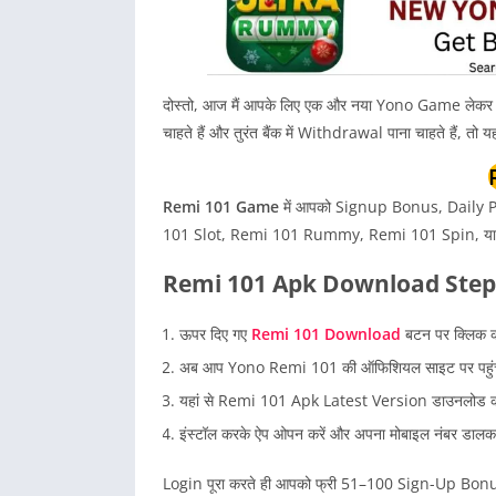
दोस्तो, आज मैं आपके लिए एक और नया Yono Game लेकर
चाहते हैं और तुरंत बैंक में Withdrawal पाना चाहते हैं, त
Remi 101 Game
में आपको Signup Bonus, Daily Pro
101 Slot, Remi 101 Rummy, Remi 101 Spin, या कोई 
Remi 101 Apk Download Step
ऊपर दिए गए
Remi 101 Download
बटन पर क्लिक क
अब आप Yono Remi 101 की ऑफिशियल साइट पर पहुंच
यहां से Remi 101 Apk Latest Version डाउनलोड क
इंस्टॉल करके ऐप ओपन करें और अपना मोबाइल नंबर डालक
Login पूरा करते ही आपको फ्री 51–100 Sign-Up Bonu