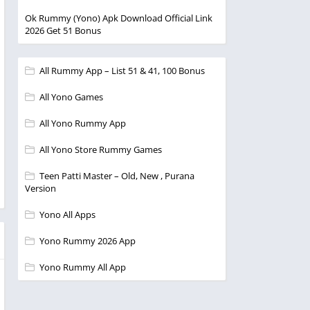
Ok Rummy (Yono) Apk Download Official Link
2026 Get 51 Bonus
All Rummy App – List 51 & 41, 100 Bonus
All Yono Games
All Yono Rummy App
All Yono Store Rummy Games
Teen Patti Master – Old, New , Purana
Version
Yono All Apps
Yono Rummy 2026 App
Yono Rummy All App