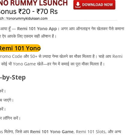
 आया हूँ —
Remi 101 Yono App
। अगर आप ऑनलाइन गेम खेलकर पैसे कमाना
ो यह ऐप आपके लिए एकदम सही ऑप्शन है।
Remi 101 Yono
mo Code और 50+ से ज़्यादा गेम्स खेलने का मौका मिलता है। चाहे आप Remi
भी Yono Game खेलें—हर गेम में कमाई का पूरा मौका मिलता है।
-by-Step
रें।
 जाएंगे।
रें।
र लॉगिन करें।
s मिलेगा, जिसे आप
Remi 101 Yono Game
, Remi 101 Slots, और अन्य