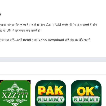
s
 खासा बोनस मिल जाता है। चाहें तो आप Cash Add करके भी गेम खेल सकते हैं और
ंट या UPI में ट्रांसफर कर सकते हैं।
ए देर मत करें—अभी
Remi 101 Yono Download
करें और घर बैठे अपनी