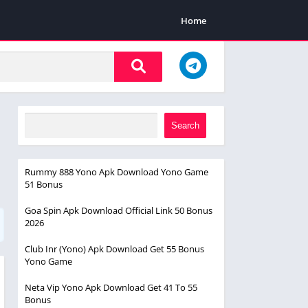
Home
Search
Rummy 888 Yono Apk Download Yono Game
51 Bonus
Goa Spin Apk Download Official Link 50 Bonus
2026
Club Inr (Yono) Apk Download Get 55 Bonus
Yono Game
Neta Vip Yono Apk Download Get 41 To 55
Bonus