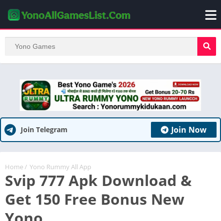
Join Now
Join Telegram
Home
/
Yono Rummy All App
Svip 777 Apk Download &
Get 150 Free Bonus New
Yono