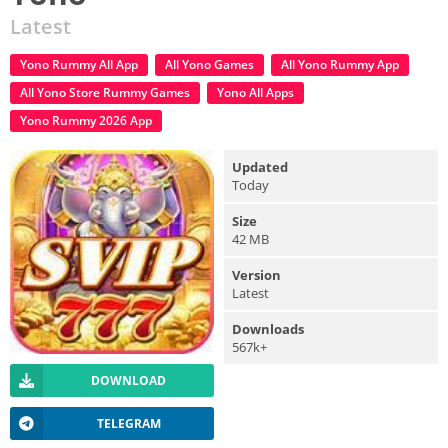
Latest
Yono Rummy All App
All Yono Games
All Yono Rummy App
All Yono Store Rummy Games
Yono All Apps
Yono Rummy 2026 App
Updated
Today
Size
42 MB
Version
Latest
Downloads
567k+
DOWNLOAD
TELEGRAM