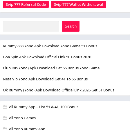
Svip 777 Referral Code
Svip 777 Wallet Withdrawal
Search
Rummy 888 Yono Apk Download Yono Game 51 Bonus
Goa Spin Apk Download Official Link 50 Bonus 2026
Club Inr (Yono) Apk Download Get 55 Bonus Yono Game
Neta Vip Yono Apk Download Get 41 To 55 Bonus
Ok Rummy (Yono) Apk Download Official Link 2026 Get 51 Bonus
All Rummy App – List 51 & 41, 100 Bonus
All Yono Games
All Yono Rummy App