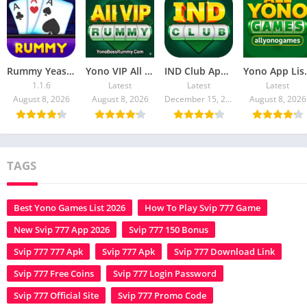
Rummy Yeast Apk Download 51 Bonus
Yono VIP All Games List Download & Get 500 Bonus Free
IND Club Apk (Yono) Download Bonus 33
Yono App List 20
1.1.6
Latest
Latest
Latest
August 8, 2026
August 8, 2026
December 15, 2025
August 8, 2026
TAGS
Best Yono Games List 2026
How To Play Svip 777 Game
New Svip 777 App 2026
Svip 777 150 Bonus
Svip 777 777 Apk
Svip 777 Apk
Svip 777 Download Link
Svip 777 Free Coins
Svip 777 Login Password
Svip 777 Official Site
Svip 777 Promo Code