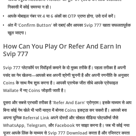
निकासी में कोई समस्या न हो।
आपके मोबाइल नंबर पर 4 या 6 अंकों का OTP प्राप्त होगा, उसे दर्ज करें।
अंत में ‘Confirm Button’ को दबाएं और आपका Svip 777 खाता सफलतापूर्वक
खुल जाएगा।
How Can You Play Or Refer And Earn In
Svip 777
Svip 777 प्लेटफॉर्म पर रिवॉर्ड्स कमाने के दो मुख्य तरीके हैं। पहला तरीका है अपनी
पसंद का गेम खेलना—आपको बस अपनी श्रेणी चुननी है और अपनी रणनीति के अनुसार
Coins के साथ मैच शुरू करना है। आपकी प्रत्येक जीत सीधे आपके प्रोफाइल
Wallate में नए Coins जोड़ती जाती है।
दूसरा और सबसे प्रभावी तरीका है ‘Refer And Earn’ प्रोग्राम। इसके माध्यम से आप
बिना कोई गेम खेले भी भारी मात्रा में बोनस Coins इकट्ठा कर सकते हैं। आपको बस
अपना यूनिक Referral Link अपने दोस्तों और सोशल मीडिया प्लेटफॉर्म्स जैसे
WhatsApp, Telegram, और Facebook पर साझा करना है। जब भी कोई नया
यूजर आपके लिंक के माध्यम से Svip 777 Download करता है और रजिस्टर करता