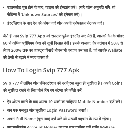
डाउनलोड पूरा होने के बाद, फाइल को इंस्टॉल करें। (यदि फोन अनुमति मांगे, तो
सेटिंग्स में ‘Unknown Sources’ को इनेबल करें)।
इंस्टॉलेशन के बाद ऐप को ओपन करें और अपनी प्रोफाइल सेटअप करें।
जैसे ही आप Svip 777 App को सफलतापूर्वक इंस्टॉल कर लेते हैं, आपको गेम के भीतर
60 से अधिक प्रीमियम गेम्स की सूची दिखाई देगी। इसके अलावा, ऐप वर्तमान में 50% से
लेकर 200% तक का एक्स्ट्रा रिवॉर्ड बोनस भी प्रदान कर रहा है, जो आपके Wallate
को तेज़ी से बढ़ाने में मदद करता है।
How To Login Svip 777 Apk
Svip 777 में लॉगिन और रजिस्ट्रेशन की प्रक्रिया बहुत ही सुरक्षित है। अपने Coins
को सुरक्षित रखने के लिए नीचे दिए गए स्टेप्स को फॉलो करें:
ऐप ओपन करने के बाद अपना 10 अंकों का सक्रिय Mobile Number दर्ज करें।
अब एक मजबूत और सुरक्षित Login Password बनाएं।
अपना Full Name (पूरा नाम) दर्ज करें जो आपकी पहचान के रूप में रहेगा।
सावधानीपूर्वक Account Holder का पूरा नाम प्रविष्ट करें ताकि Wallate